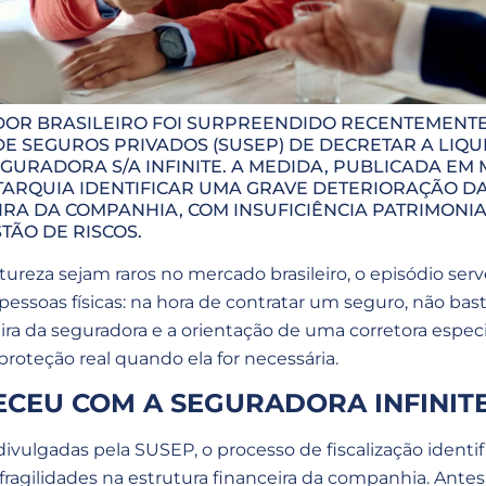
OR BRASILEIRO FOI SURPREENDIDO RECENTEMENTE
E SEGUROS PRIVADOS (SUSEP) DE DECRETAR A LIQ
GURADORA S/A INFINITE. A MEDIDA, PUBLICADA EM M
ARQUIA IDENTIFICAR UMA GRAVE DETERIORAÇÃO DA
RA DA COMPANHIA, COM INSUFICIÊNCIA PATRIMONI
TÃO DE RISCOS.
ureza sejam raros no mercado brasileiro, o episódio s
pessoas físicas: na hora de contratar um seguro, não bast
eira da seguradora e a orientação de uma corretora espec
 proteção real quando ela for necessária.
ECEU COM A SEGURADORA INFINIT
vulgadas pela SUSEP, o processo de fiscalização identif
fragilidades na estrutura financeira da companhia. Antes 