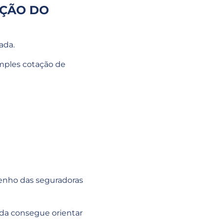
EÇÃO DO
ada.
imples cotação de
enho das seguradoras
da consegue orientar