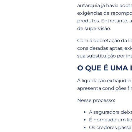
autarquia já havia adot
exigências de recompos
produtos. Entretanto, 
de supervisão.
Com a decretação da liq
consideradas aptas, ex
sua substituição por i
O QUE É UMA 
A liquidação extrajudi
apresenta condições fi
Nesse processo:
A seguradora deix
É nomeado um liqu
Os credores passam