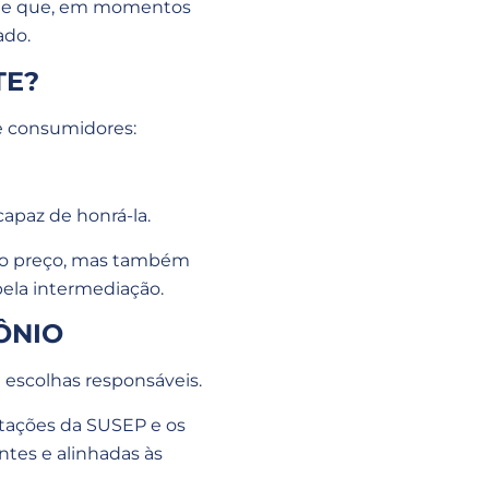
ante que, em momentos
ado.
TE?
 e consumidores:
apaz de honrá-la.
as o preço, mas também
pela intermediação.
ÔNIO
escolhas responsáveis.
tações da SUSEP e os
ntes e alinhadas às