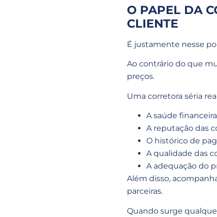
O PAPEL DA 
CLIENTE
É justamente nesse pon
Ao contrário do que mu
preços.
Uma corretora séria real
A saúde financeira
A reputação das 
O histórico de pag
A qualidade das co
A adequação do pr
Além disso, acompanha
parceiras.
Quando surge qualquer