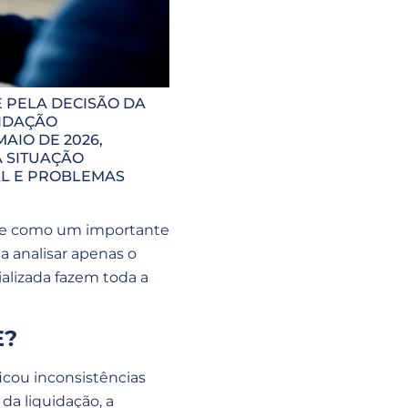
 PELA DECISÃO DA
UIDAÇÃO
AIO DE 2026,
 SITUAÇÃO
AL E PROBLEMAS
erve como um importante
a analisar apenas o
ializada fazem toda a
E?
icou inconsistências
da liquidação, a