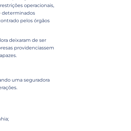
restrições operacionais,
de determinados
contrado pelos órgãos
dora deixaram de ser
presas providenciassem
apazes.
quando uma seguradora
erações.
hia;