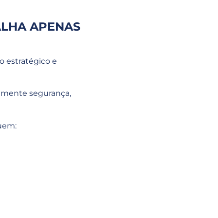
ALHA APENAS
o estratégico e
almente segurança,
uem: