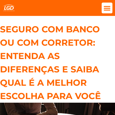
SEGURO COM BANCO
OU COM CORRETOR:
ENTENDA AS
DIFERENÇAS E SAIBA
QUAL É A MELHOR
ESCOLHA PARA VOCÊ