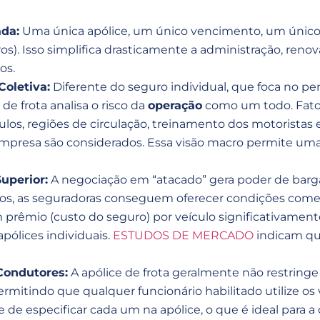
ada:
Uma única apólice, um único vencimento, um único 
os). Isso simplifica drasticamente a administração, reno
os.
Coletiva:
Diferente do seguro individual, que foca no per
 de frota analisa o risco da
operação
como um todo. Fato
culos, regiões de circulação, treinamento dos motoristas 
 empresa são considerados. Essa visão macro permite uma
uperior:
A negociação em “atacado” gera poder de bargan
los, as seguradoras conseguem oferecer condições comerc
prêmio (custo do seguro) por veículo significativame
ólices individuais.
ESTUDOS DE MERCADO
indicam qu
 Condutores:
A apólice de frota geralmente não restringe
ermitindo que qualquer funcionário habilitado utilize os
de especificar cada um na apólice, o que é ideal para a