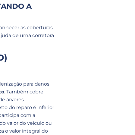
TANDO A
Conhecer as coberturas
ajuda de uma corretora
O)
denização para danos
to
. Também cobre
e árvores.
to do reparo é inferior
participa com a
do valor do veículo ou
 o valor integral do