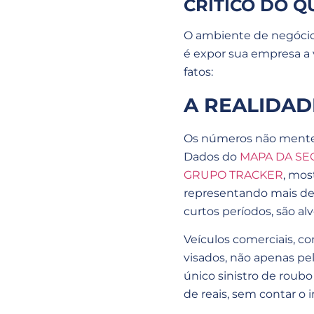
CRÍTICO DO Q
O ambiente de negócios
é expor sua empresa a
fatos:
A REALIDAD
Os números não mentem.
Dados do
MAPA DA SE
GRUPO TRACKER
, mos
representando mais de 
curtos períodos, são al
Veículos comerciais, c
visados, não apenas pe
único sinistro de roub
de reais, sem contar o