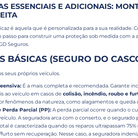
S ESSENCIAIS E ADICIONAIS: MON
EITA
icaz é aquela que é personalizada para a sua realidade. 
ro passo para construir uma proteção sob medida com a 
LGD Seguros.
 BÁSICAS (SEGURO DO CASC
os seus próprios veículos.
eensiva:
É a mais completa e recomendada. Garante in
ais ao veículo em casos de
colisão, incêndio, roubo e fur
or fenômenos da natureza, como alagamentos e queda d
e Perda Parcial (PP):
A perda parcial ocorre quando o cus
veículo. A seguradora arca com o conserto, e o segurado 
total é caracterizada quando os reparos ultrapassam 75% 
urto sem recuperação. Nesse caso, a seguradora indeniza