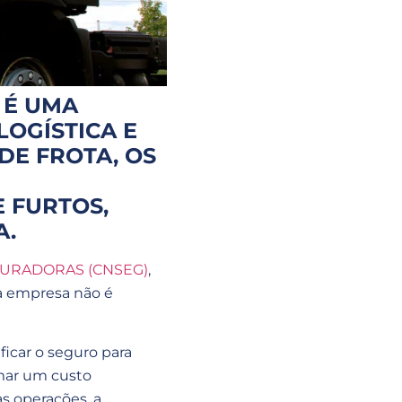
 É UMA
OGÍSTICA E
DE FROTA, OS
E FURTOS,
A.
URADORAS (CNSEG)
,
ua empresa não é
ficar o seguro para
rmar um custo
s operações, a