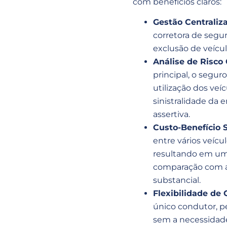
com benefícios claros:
Gestão Centraliz
corretora de segur
exclusão de veícul
Análise de Risco 
principal, o seguro
utilização dos veí
sinistralidade da
assertiva.
Custo-Benefício S
entre vários veícu
resultando em um 
comparação com ap
substancial.
Flexibilidade de
único condutor, p
sem a necessidade 