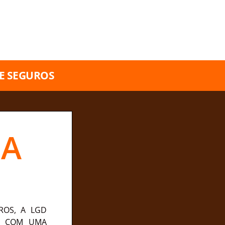
A EMPRESA.
E SEGUROS
RA
ROS, A LGD
S, COM UMA