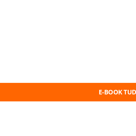
DELE É POSSÍVEL PROT
DE DIVERSOS RISCOS Q
PREJUDICAR AS FINANÇA
TODO O TRABALHO INV
BUSCA DO SUCESSO DA 
E-BOOK TUD