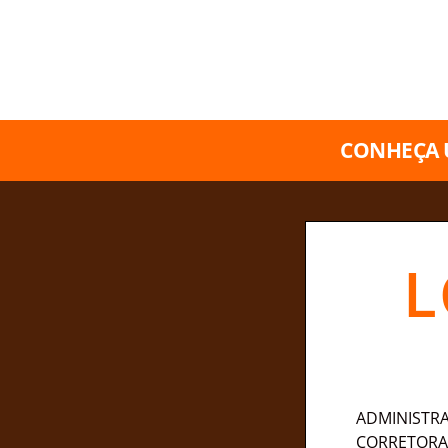
CONHEÇA 
L
ADMINISTR
CORRETORA