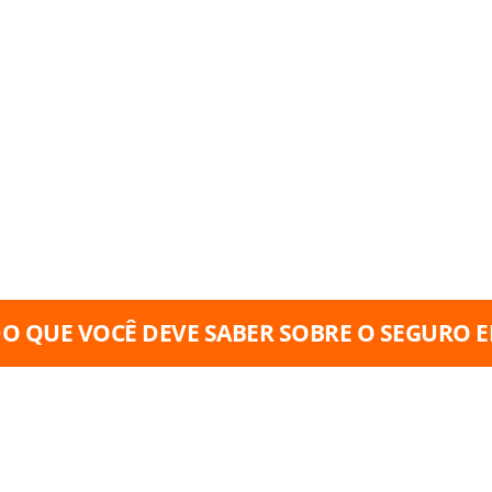
EGER O NEGÓCIO
UE PODEM
S E DESTRUIR
ESTIDO NA
EMPRESA.
O QUE VOCÊ DEVE SABER SOBRE O SEGURO E