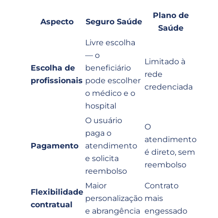
Plano de
Aspecto
Seguro Saúde
Saúde
Livre escolha
— o
Limitado à
Escolha de
beneficiário
rede
profissionais
pode escolher
credenciada
o médico e o
hospital
O usuário
O
paga o
atendimento
Pagamento
atendimento
é direto, sem
e solicita
reembolso
reembolso
Maior
Contrato
Flexibilidade
personalização
mais
contratual
e abrangência
engessado